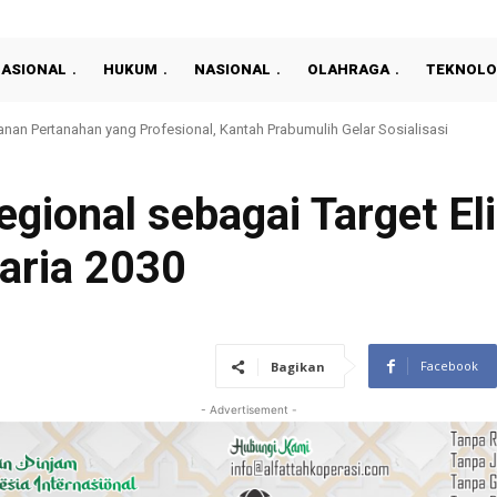
NASIONAL
HUKUM
NASIONAL
OLAHRAGA
TEKNOLO
 RI ke-81, Rutan Prabumulih Berikan Layanan Cek Kesehatan Gratis
gional sebagai Target El
aria 2030
Facebook
Bagikan
- Advertisement -