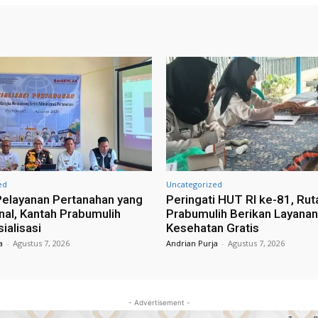
ed
Uncategorized
elayanan Pertanahan yang
Peringati HUT RI ke-81, Rut
nal, Kantah Prabumulih
Prabumulih Berikan Layana
ialisasi
Kesehatan Gratis
a
-
Agustus 7, 2026
Andrian Purja
-
Agustus 7, 2026
- Advertisement -