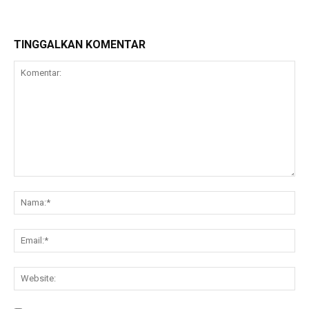
TINGGALKAN KOMENTAR
Komentar:
Na
Ema
Web