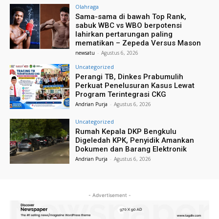
Olahraga
Sama-sama di bawah Top Rank,
sabuk WBC vs WBO berpotensi
lahirkan pertarungan paling
mematikan – Zepeda Versus Mason
newsatu
-
Agustus 6, 2026
Uncategorized
Perangi TB, Dinkes Prabumulih
Perkuat Penelusuran Kasus Lewat
Program Terintegrasi CKG
Andrian Purja
-
Agustus 6, 2026
Uncategorized
Rumah Kepala DKP Bengkulu
Digeledah KPK, Penyidik Amankan
Dokumen dan Barang Elektronik
Andrian Purja
-
Agustus 6, 2026
- Advertisement -