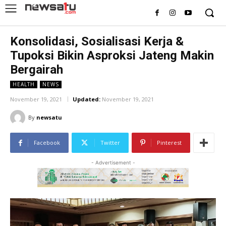
Konsolidasi, Sosialisasi Kerja &
Tupoksi Bikin Asproksi Jateng Makin
Bergairah
HEALTH
NEWS
November 19, 2021
Updated:
November 19, 2021
By
newsatu
Facebook
Twitter
Pinterest
- Advertisement -