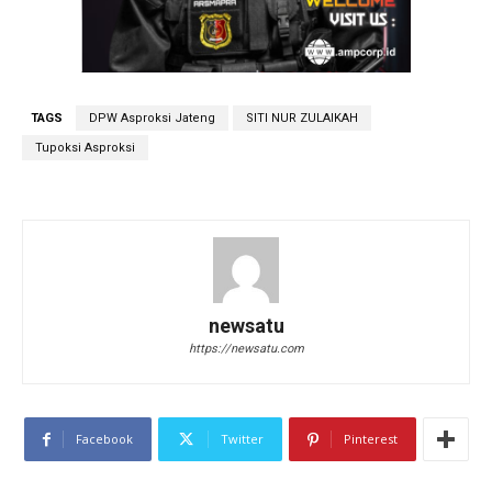
TAGS
DPW Asproksi Jateng
SITI NUR ZULAIKAH
Tupoksi Asproksi
newsatu
https://newsatu.com
Facebook
Twitter
Pinterest