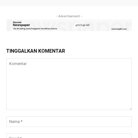
- Advertisement -
TINGGALKAN KOMENTAR
Komentar:
Na
Ema