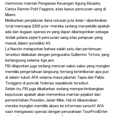
memvonis mantan Pengawas Keuangan Agung Ekuador,
Carlos Ramón Polit Faggioni, atas kasus pencucian uang di
Miami.
Melibatkan penyaluran dana ratusan juta dolar—diperkirakan
total mencapai $300 juta—mereka sedang menyelidiki apakah
ada dari dugaan operasi ini yang dapat dikategorikan sebagai
tindak pidana seperti pencucian uang atau penipuan yang
masuk dalam yurisdiksi AS.
La Nación melaporkan bahwa salah satu dari pertemuan
tersebut dilakukan dengan pengusaha Guillermo Tofoni, yang
berlangsung selama tiga jam.
FBI dilaporkan juga sedang mencari saksi-saksi yang mungkin
memiliki pengetahuan langsung tentang keterlibatan apa pun
di dalam tubuh AFA selama masa jabatan Tapia dan Pablo
Toviggino di puncak federasi sepakbola tersebut.
Selain itu, FBI juga dikabarkan sedang mempertimbangkan
keputusan apakah akan memeriksa mantan pejabat dari
pemerintahan Presiden Javier Milei. Hal ini dikarenakan
mereka mungkin memiliki akses ke informasi sensitif AFA
saat mengawasi operasi dengan perusahaan TourProdEnter