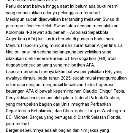
Perlu dicatat bahwa hingga saat ini belum ada bukti resmi
yang menunjukkan adanya pelanggaran tersebut.
Meskipun sudah dijadwalkan bertanding melawan Swiss di
perempat final—setelah Swiss lolos dengan mengalahkan
Kolombia 4-3 lewat adu penalti—Asosiasi Sepakbola
Argentina (AFA) kini justru berada di pusaran badai baru.
Menurut laporan yang muncul dari surat kabar Argentina, La
Nación, saat ini sedang berlangsung penyelidikan yang
dilakukan oleh Federal Bureau of Investigation (FBI) atas
dugaan pencucian uang yang melibatkan AFA.
Laporan tersebut menyatakan bahwa penyelidikan FBI, yang
awalnya dimulai pada tahun 2025, sudah mulai mengumpulkan
informasi dengan mengambil kesaksian terkait operasi
keuangan AFA di bawah kepemimpinan Claudio ‘Chiqui’ Tapia.
Penyelidikan ini dipimpin oleh jaksa federal Patrick Gushue,
yang merupakan bagian dari Unit Integritas Perbankan
Departemen Kehakiman, dan Christopher Ting di Washington
DC. Michael Berger, yang bertugas di Distrik Selatan Florida,
juga terlibat.
Berger sebelumnya adalah bagian dari tim jaksa yang