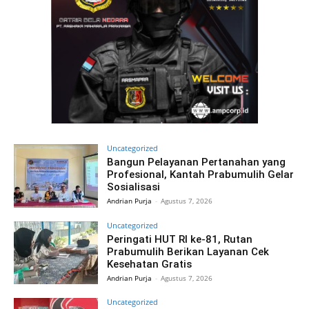
Uncategorized
Bangun Pelayanan Pertanahan yang
Profesional, Kantah Prabumulih Gelar
Sosialisasi
Andrian Purja
-
Agustus 7, 2026
Uncategorized
Peringati HUT RI ke-81, Rutan
Prabumulih Berikan Layanan Cek
Kesehatan Gratis
Andrian Purja
-
Agustus 7, 2026
Uncategorized