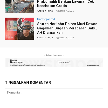
Prabumulih Berikan Layanan Cek
Kesehatan Gratis
Andrian Purja
-
Agustus 7, 2026
Uncategorized
Satres Narkoba Polres Musi Rawas
Gagalkan Dugaan Peredaran Sabu,
AH Diamankan
Andrian Purja
-
Agustus 7, 2026
- Advertisement -
TINGGALKAN KOMENTAR