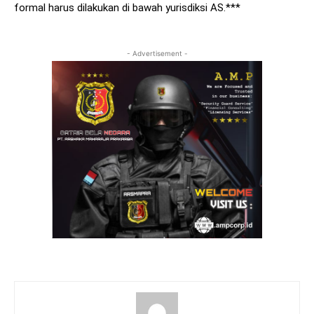
formal harus dilakukan di bawah yurisdiksi AS.***
- Advertisement -