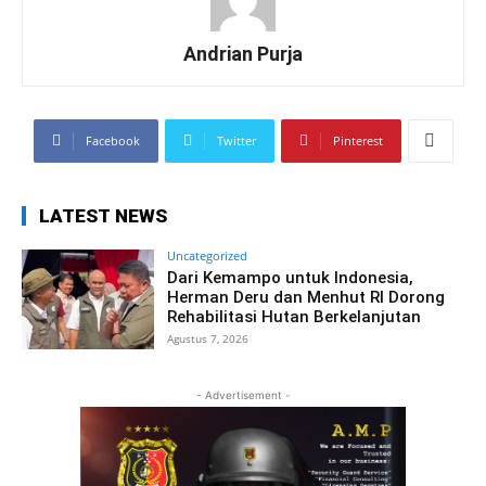
Andrian Purja
Facebook
Twitter
Pinterest
LATEST NEWS
Uncategorized
Dari Kemampo untuk Indonesia,
Herman Deru dan Menhut RI Dorong
Rehabilitasi Hutan Berkelanjutan
Agustus 7, 2026
- Advertisement -