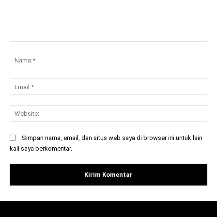
Komentar:
Na
Ema
Web
Simpan nama, email, dan situs web saya di browser ini untuk lain
kali saya berkomentar.