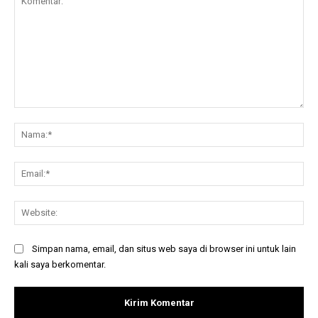
Komentar:
Na
Ema
Web
Simpan nama, email, dan situs web saya di browser ini untuk lain
kali saya berkomentar.