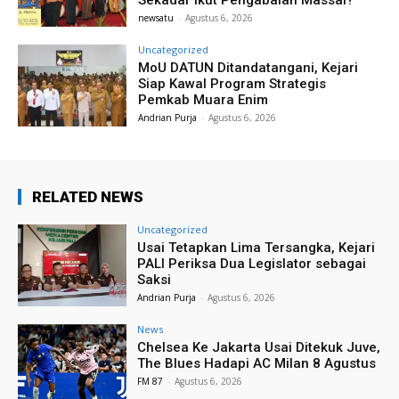
Sekadar Ikut Pengabaian Massal?
newsatu
-
Agustus 6, 2026
Uncategorized
MoU DATUN Ditandatangani, Kejari
Siap Kawal Program Strategis
Pemkab Muara Enim
Andrian Purja
-
Agustus 6, 2026
RELATED NEWS
Uncategorized
Usai Tetapkan Lima Tersangka, Kejari
PALI Periksa Dua Legislator sebagai
Saksi
Andrian Purja
-
Agustus 6, 2026
News
Chelsea Ke Jakarta Usai Ditekuk Juve,
The Blues Hadapi AC Milan 8 Agustus
FM 87
-
Agustus 6, 2026