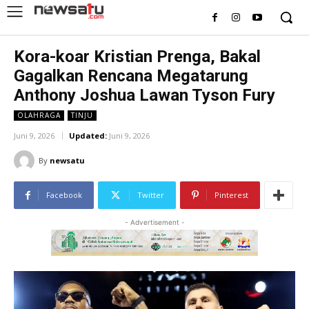
Kora-koar Kristian Prenga, Bakal
Gagalkan Rencana Megatarung
Anthony Joshua Lawan Tyson Fury
OLAHRAGA
TINJU
Juni 9, 2026
Updated:
Juni 9, 2026
By
newsatu
Facebook
Twitter
Pinterest
- Advertisement -