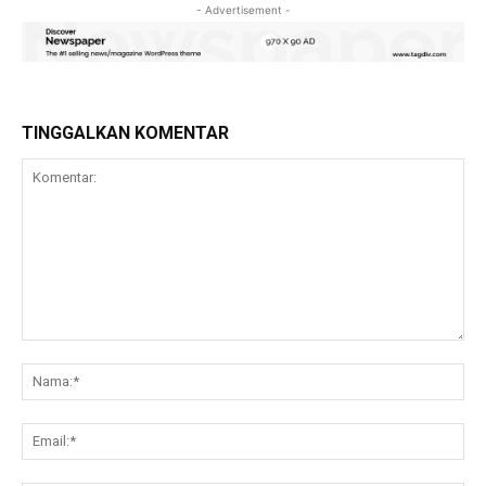
- Advertisement -
TINGGALKAN KOMENTAR
Komentar:
Na
Ema