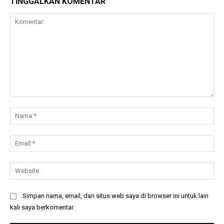
TINGGALKAN KOMENTAR
Komentar:
Na
Ema
Web
Simpan nama, email, dan situs web saya di browser ini untuk lain
kali saya berkomentar.