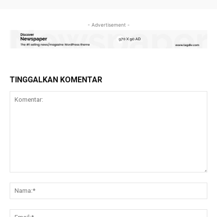
- Advertisement -
TINGGALKAN KOMENTAR
Komentar:
Na
Ema