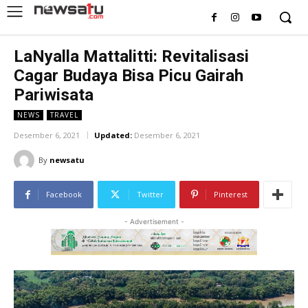
LaNyalla Mattalitti: Revitalisasi
Cagar Budaya Bisa Picu Gairah
Pariwisata
NEWS
TRAVEL
Desember 6, 2021
Updated:
Desember 6, 2021
By
newsatu
Facebook
Twitter
Pinterest
- Advertisement -