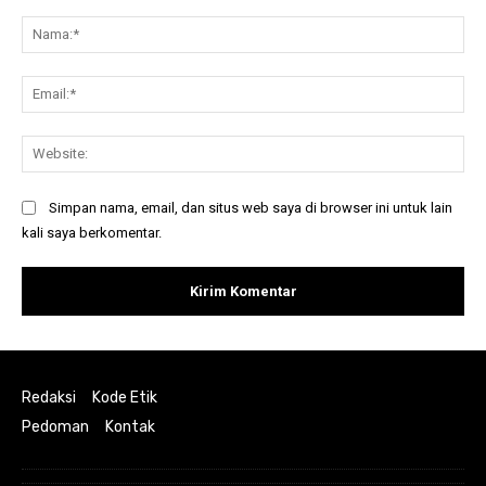
Komentar:
Na
Ema
Web
Simpan nama, email, dan situs web saya di browser ini untuk lain
kali saya berkomentar.
Redaksi
Kode Etik
Pedoman
Kontak