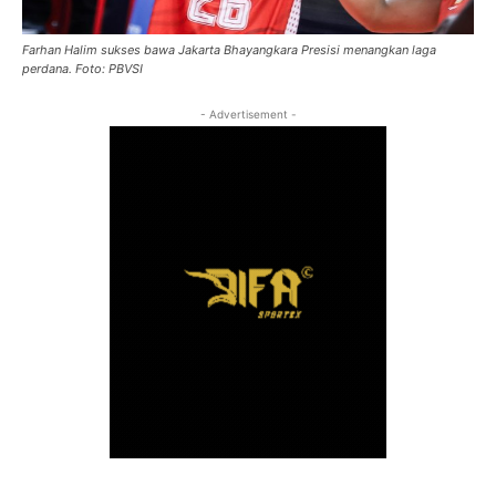
Farhan Halim sukses bawa Jakarta Bhayangkara Presisi menangkan laga
perdana. Foto: PBVSI
- Advertisement -