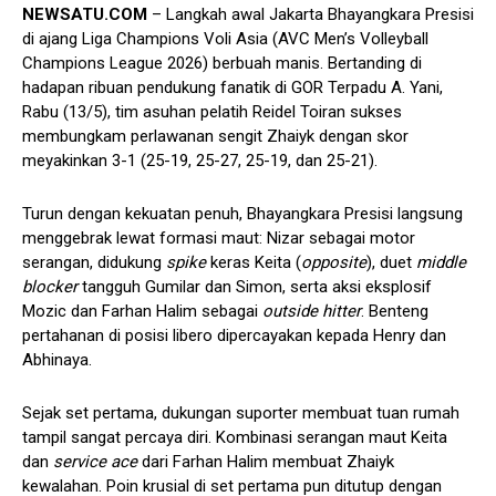
NEWSATU.COM
– Langkah awal Jakarta Bhayangkara Presisi
di ajang Liga Champions Voli Asia (AVC Men’s Volleyball
Champions League 2026) berbuah manis. Bertanding di
hadapan ribuan pendukung fanatik di GOR Terpadu A. Yani,
Rabu (13/5), tim asuhan pelatih Reidel Toiran sukses
membungkam perlawanan sengit Zhaiyk dengan skor
meyakinkan 3-1 (25-19, 25-27, 25-19, dan 25-21).
Turun dengan kekuatan penuh, Bhayangkara Presisi langsung
menggebrak lewat formasi maut: Nizar sebagai motor
serangan, didukung
spike
keras Keita (
opposite
), duet
middle
blocker
tangguh Gumilar dan Simon, serta aksi eksplosif
Mozic dan Farhan Halim sebagai
outside hitter
. Benteng
pertahanan di posisi libero dipercayakan kepada Henry dan
Abhinaya.
Sejak set pertama, dukungan suporter membuat tuan rumah
tampil sangat percaya diri. Kombinasi serangan maut Keita
dan
service ace
dari Farhan Halim membuat Zhaiyk
kewalahan. Poin krusial di set pertama pun ditutup dengan