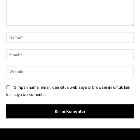
Komentar:
Na
Ema
Web
Simpan nama, email, dan situs web saya di browser ini untuk lain
kali saya berkomentar.