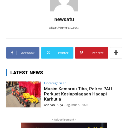
newsatu
https://newsatu.com
Facebook
Twitter
Pinterest
LATEST NEWS
Uncategorized
Musim Kemarau Tiba, Polres PALI
Perkuat Kesiapsiagaan Hadapi
Karhutla
Andrian Purja
-
Agustus 5, 2026
- Advertisement -