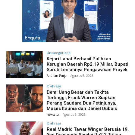
Uncategorized
Kejari Lahat Berhasil Pulihkan
Kerugian Daerah Rp2,19 Miliar, Bupati
Soroti Lemahnya Pengawasan Proyek
Andrian Purja
-
Agustus 5, 2026
Olahraga
Demi Uang Besar dan Takhta
Tertinggi, Frank Warren Siapkan
Perang Saudara Dua Petinjunya,
Moses Itauma dan Daniel Dubois
newsatu
-
Agustus 5, 2026
Olahraga
Real Madrid Tawar Winger Berusia 19,
Yan Diamonde Senilai Rp2,2 Triliun