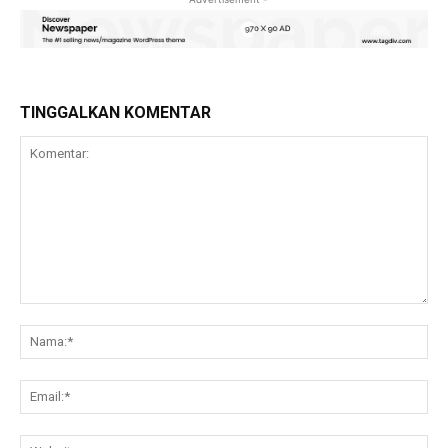
TINGGALKAN KOMENTAR
Komentar:
Na
Ema
Web