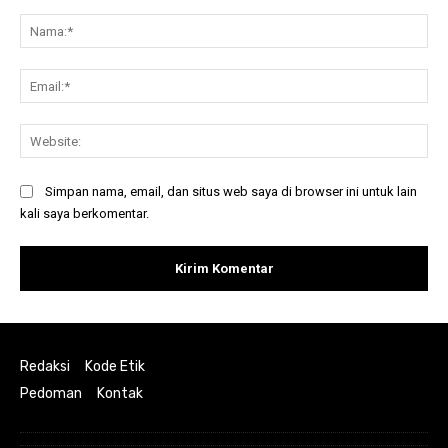
Komentar:
Na
Ema
Web
Simpan nama, email, dan situs web saya di browser ini untuk lain
kali saya berkomentar.
Redaksi
Kode Etik
Pedoman
Kontak