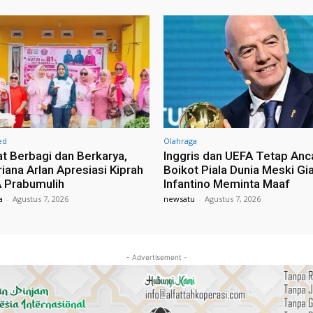
ed
Olahraga
 Berbagi dan Berkarya,
Inggris dan UEFA Tetap An
iana Arlan Apresiasi Kiprah
Boikot Piala Dunia Meski Gi
 Prabumulih
Infantino Meminta Maaf
a
-
Agustus 7, 2026
newsatu
-
Agustus 7, 2026
- Advertisement -