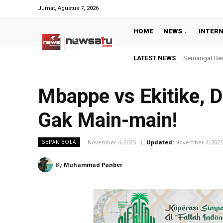
Jumat, Agustus 7, 2026
HOME
NEWS
INTER
LATEST NEWS
Semangat Berbagi
Inggris dan U
Mbappe vs Ekitike, D
Gak Main-main!
November 4, 2025
Updated:
November 4, 202
SEPAK BOLA
By
Muhammad Panber