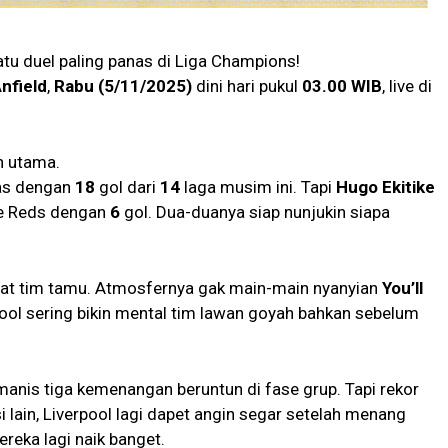
atu duel paling panas di Liga Champions!
nfield
,
Rabu
(5/11/2025)
dini hari pukul
03.00 WIB
, live di
an utama.
gas dengan
18
gol dari
14
laga musim ini. Tapi
Hugo Ekitike
he Reds dengan
6
gol. Dua-duanya siap nunjukin siapa
at tim tamu. Atmosfernya gak main-main nyanyian
You’ll
pool sering bikin mental tim lawan goyah bahkan sebelum
anis tiga kemenangan beruntun di fase grup. Tapi rekor
si lain, Liverpool lagi dapet angin segar setelah menang
ereka lagi naik banget.