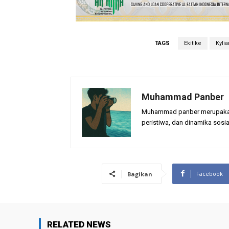
TAGS
Ekitike
Kyli
Muhammad Panber
Muhammad panber merupakan p
peristiwa, dan dinamika sosia
Facebook
Bagikan
RELATED NEWS