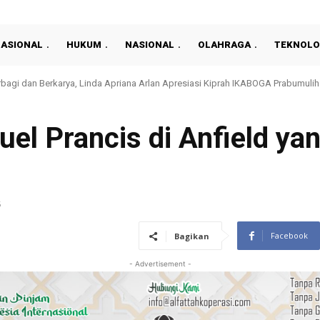
NASIONAL
HUKUM
NASIONAL
OLAHRAGA
TEKNOLO
 dan Berkarya, Linda Apriana Arlan Apresiasi Kiprah IKABOGA Prabumulih
EFA Tetap Ancam Boikot Piala Dunia Meski Gianni Infantino Meminta Maaf
uel Prancis di Anfield y
5
Facebook
Bagikan
- Advertisement -