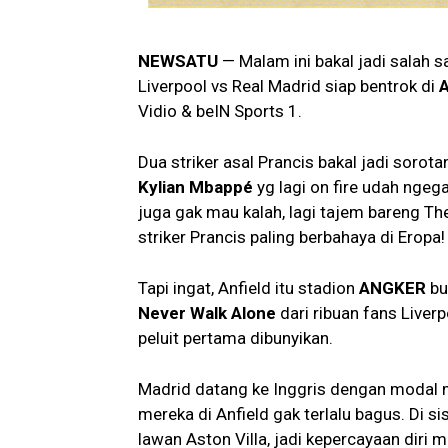
NEWSATU
— Malam ini bakal jadi salah s
Liverpool vs Real Madrid siap bentrok di
A
Vidio & beIN Sports 1.
Dua striker asal Prancis bakal jadi sorot
Kylian Mbappé
yg lagi on fire udah nge
juga gak mau kalah, lagi tajem bareng T
striker Prancis paling berbahaya di Eropa!
Tapi ingat, Anfield itu stadion
ANGKER
bu
Never Walk Alone
dari ribuan fans Liver
peluit pertama dibunyikan.
Madrid datang ke Inggris dengan modal m
mereka di Anfield gak terlalu bagus. Di si
lawan Aston Villa, jadi kepercayaan diri m