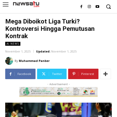
Mega Diboikot Liga Turki?
Kontroversi Hingga Pemutusan
Kontrak
AI NEWS
November 1, 2025
Updated:
November 1, 2025
By
Muhammad Panber
Facebook
Twitter
Pinterest
- Advertisement -