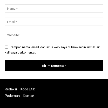
Komentar:
Na
Ema
Web
Simpan nama, email, dan situs web saya di browser ini untuk lain
kali saya berkomentar.
Redaksi
Kode Etik
Pedoman
Kontak