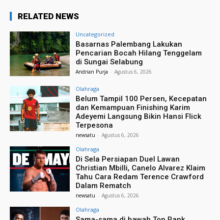
RELATED NEWS
Uncategorized
Basarnas Palembang Lakukan
Pencarian Bocah Hilang Tenggelam
di Sungai Selabung
Andrian Purja
-
Agustus 6, 2026
Olahraga
Belum Tampil 100 Persen, Kecepatan
dan Kemampuan Finishing Karim
Adeyemi Langsung Bikin Hansi Flick
Terpesona
newsatu
-
Agustus 6, 2026
Olahraga
Di Sela Persiapan Duel Lawan
Christian Mbilli, Canelo Alvarez Klaim
Tahu Cara Redam Terence Crawford
Dalam Rematch
newsatu
-
Agustus 6, 2026
Olahraga
Sama-sama di bawah Top Rank,