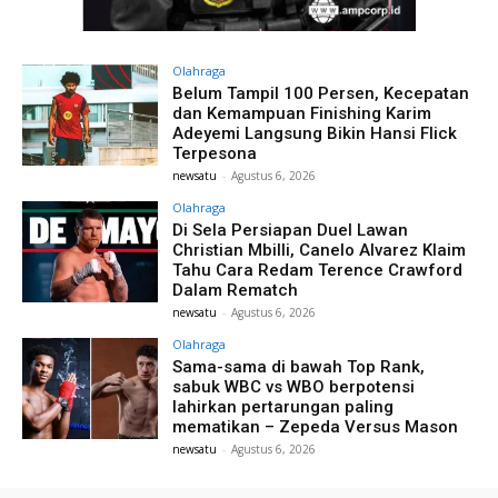
Olahraga
Belum Tampil 100 Persen, Kecepatan
dan Kemampuan Finishing Karim
Adeyemi Langsung Bikin Hansi Flick
Terpesona
newsatu
-
Agustus 6, 2026
Olahraga
Di Sela Persiapan Duel Lawan
Christian Mbilli, Canelo Alvarez Klaim
Tahu Cara Redam Terence Crawford
Dalam Rematch
newsatu
-
Agustus 6, 2026
Olahraga
Sama-sama di bawah Top Rank,
sabuk WBC vs WBO berpotensi
lahirkan pertarungan paling
mematikan – Zepeda Versus Mason
newsatu
-
Agustus 6, 2026