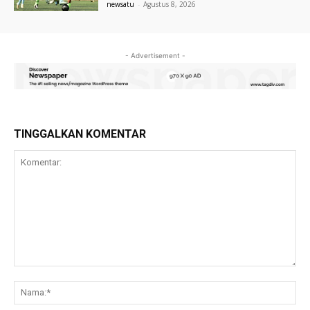
newsatu
-
Agustus 8, 2026
- Advertisement -
TINGGALKAN KOMENTAR
Komentar:
Na