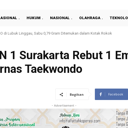
NASIONAL
HUKUM
NASIONAL
OLAHRAGA
TEKNOLO
ode 2026-2030, Patelki Prabumulih Diminta Perkuat Profesionalisme
1 Surakarta Rebut 1 Em
urnas Taekwondo
Facebook
Bagikan
- Advertisement -