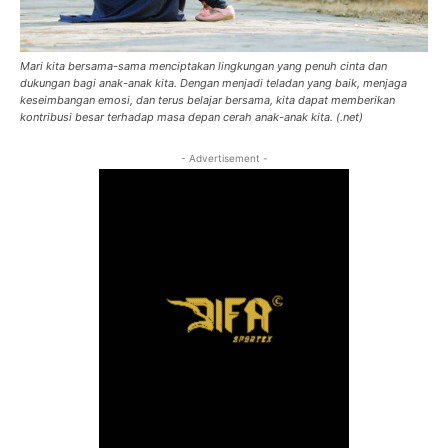
Mari kita bersama-sama menciptakan lingkungan yang penuh cinta dan
dukungan bagi anak-anak kita. Dengan menjadi teladan yang baik, menjaga
keseimbangan emosi, dan terus belajar bersama, kita dapat memberikan
kontribusi besar terhadap masa depan cerah anak-anak kita. (.net)
- Advertisement -