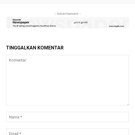
- Advertisement -
TINGGALKAN KOMENTAR
Komentar:
Na
Ema