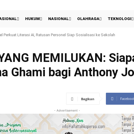
ASIONAL
HUKUM
NASIONAL
OLAHRAGA
TEKNOLOGI
rkuat Literasi AI, Ratusan Personel Siap Sosialisasi ke Sekolah
 Presiden 2026: Persija Kalahkan Arema 3-1 Dan Raih Peringkat Ketiga
ANG MEMILUKAN: Siapa
ina Ghami bagi Anthony J
Faceboo
Bagikan
- Advertisement -