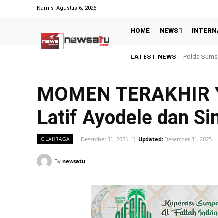
Kamis, Agustus 6, 2026
HOME
NEWS
INTERN
LATEST NEWS
Polda Sumsel Pe
Hasil Piala
MOMEN TERAKHIR Y
Latif Ayodele dan S
Desember 31, 2025
Updated:
Desember 31, 2025
OLAHRAGA
By
newsatu