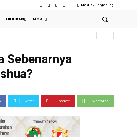
Masuk / Bergabung
HIBURAN
MORE
 Sebenarnya
oshua?
k
Twitter
Pinterest
WhatsApp