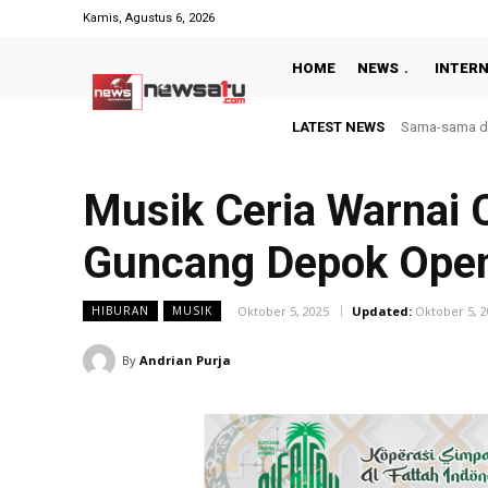
Kamis, Agustus 6, 2026
HOME
NEWS
INTER
LATEST NEWS
Perangi TB, D
Musik Ceria Warnai 
Guncang Depok Ope
Oktober 5, 2025
Updated:
Oktober 5, 
HIBURAN
MUSIK
By
Andrian Purja