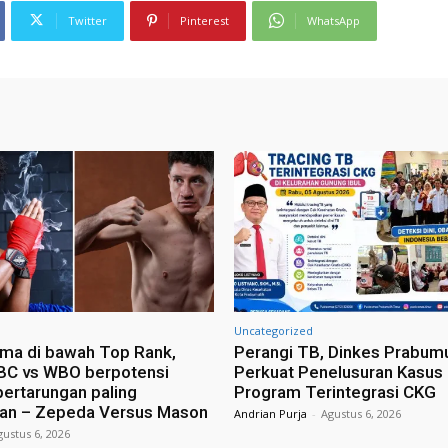
Twitter
Pinterest
WhatsApp
Uncategorized
ma di bawah Top Rank,
Perangi TB, Dinkes Prabumu
BC vs WBO berpotensi
Perkuat Penelusuran Kasus
pertarungan paling
Program Terintegrasi CKG
an – Zepeda Versus Mason
Andrian Purja
-
Agustus 6, 2026
gustus 6, 2026