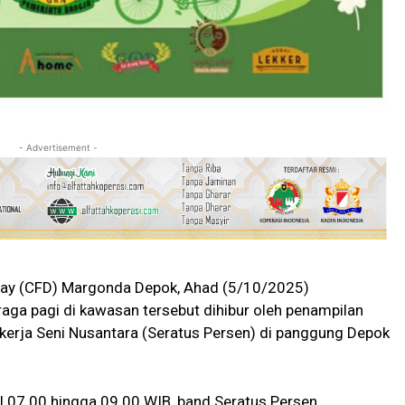
- Advertisement -
Day (CFD) Margonda Depok, Ahad (5/10/2025)
aga pagi di kawasan tersebut dihibur oleh penampilan
ekerja Seni Nusantara (Seratus Persen) di panggung Depok
kul 07.00 hingga 09.00 WIB, band Seratus Persen