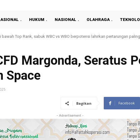
NASIONAL
HUKUM
NASIONAL
OLAHRAGA
TEKNOLO
inkes Prabumulih Perkuat Penelusuran Kasus Lewat Program Terintegrasi CKG
CFD Margonda, Seratus P
n Space
2025
Facebook
Bagikan
- Advertisement -