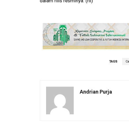
dalam rilis resminya. (ril)
TAGS
Ca
Andrian Purja