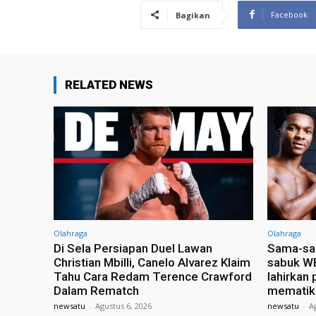
Facebook
Bagikan
RELATED NEWS
Olahraga
Olahraga
Di Sela Persiapan Duel Lawan
Sama-sa
Christian Mbilli, Canelo Alvarez Klaim
sabuk W
Tahu Cara Redam Terence Crawford
lahirkan 
Dalam Rematch
mematik
newsatu
-
Agustus 6, 2026
newsatu
-
A