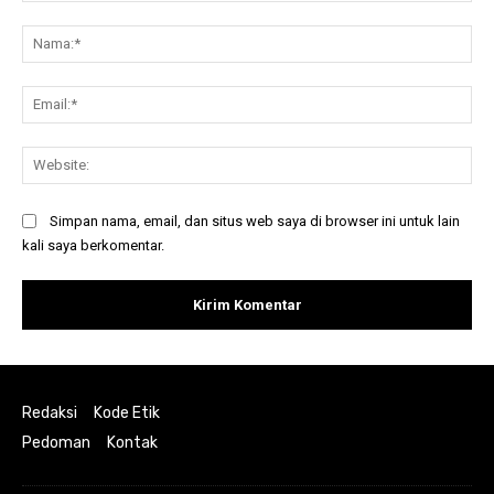
Komentar:
Na
Ema
Web
Simpan nama, email, dan situs web saya di browser ini untuk lain
kali saya berkomentar.
Redaksi
Kode Etik
Pedoman
Kontak