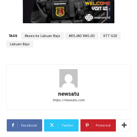
TAGS
Akses ke Labuan Bajo
ARSJAD RASJID
KTT G20
Labuan Bajo
newsatu
https://newsatu.com
Facebook
Twitter
Pinterest