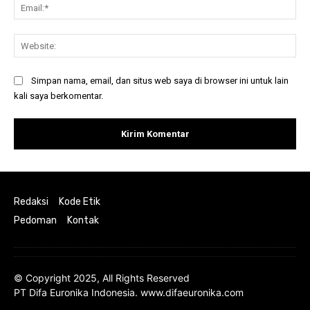
Ema
Web
Simpan nama, email, dan situs web saya di browser ini untuk lain
kali saya berkomentar.
Redaksi
Kode Etik
Pedoman
Kontak
© Copyright 2025, All Rights Reserved
PT Difa Euronika Indonesia. www.difaeuronika.com