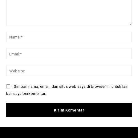
Komentar:
Na
Ema
Web
Simpan nama, email, dan situs web saya di browser ini untuk lain
kali saya berkomentar.