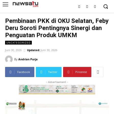
Pembinaan PKK di OKU Selatan, Feby
Deru Soroti Pentingnya Sinergi dan
Penguatan Produk UMKM
UNCATEGORIZED
Juni 30, 2026
Updated:
Juni 30, 2026
By
Andrian Purja
Facebook
Twitter
Pinterest
- Advertisement -