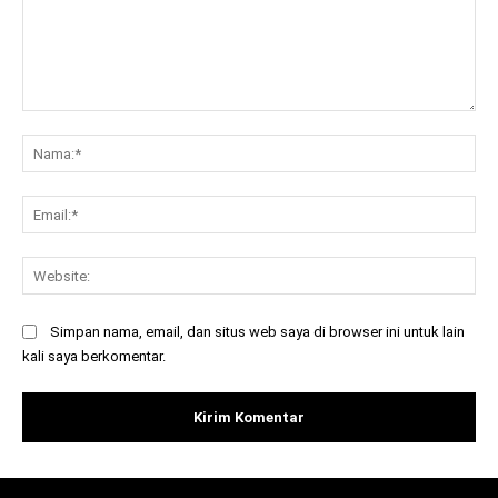
Komentar:
Na
Ema
Web
Simpan nama, email, dan situs web saya di browser ini untuk lain
kali saya berkomentar.