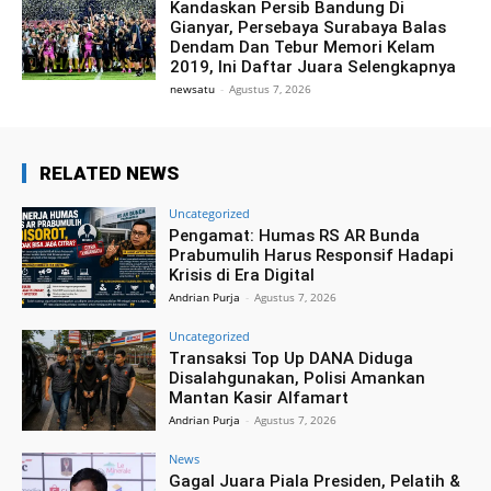
Kandaskan Persib Bandung Di
Gianyar, Persebaya Surabaya Balas
Dendam Dan Tebur Memori Kelam
2019, Ini Daftar Juara Selengkapnya
newsatu
-
Agustus 7, 2026
RELATED NEWS
Uncategorized
Pengamat: Humas RS AR Bunda
Prabumulih Harus Responsif Hadapi
Krisis di Era Digital
Andrian Purja
-
Agustus 7, 2026
Uncategorized
Transaksi Top Up DANA Diduga
Disalahgunakan, Polisi Amankan
Mantan Kasir Alfamart
Andrian Purja
-
Agustus 7, 2026
News
Gagal Juara Piala Presiden, Pelatih &