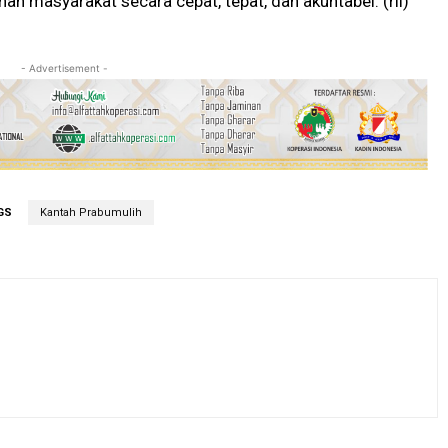
masyarakat secara cepat, tepat, dan akuntabel. (ril)
- Advertisement -
GS
Kantah Prabumulih