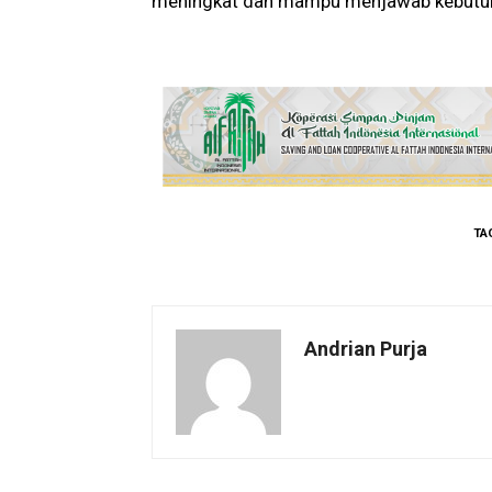
meningkat dan mampu menjawab kebutuhan 
TA
Andrian Purja