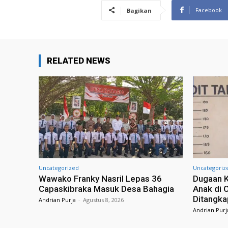
Facebook
Bagikan
RELATED NEWS
Uncategorized
Uncategoriz
Wawako Franky Nasril Lepas 36
Dugaan K
Capaskibraka Masuk Desa Bahagia
Anak di 
Ditangka
Andrian Purja
-
Agustus 8, 2026
Andrian Purj