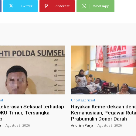
Twitter
Pinterest
WhatsApp
ed
Uncategorized
ekerasan Seksual terhadap
Rayakan Kemerdekaan deng
OKU Timur, Tersangka
Kemanusiaan, Pegawai Rut
p
Prabumulih Donor Darah
a
-
Agustus 8, 2026
Andrian Purja
-
Agustus 8, 2026