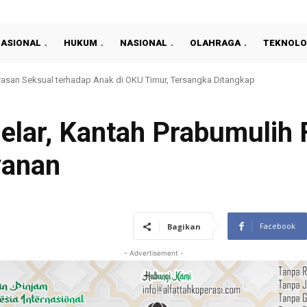
NASIONAL
HUKUM
NASIONAL
OLAHRAGA
TEKNOLO
rdekaan dengan Aksi Kemanusiaan, Pegawai Rutan Prabumulih Donor Darah
lar, Kantah Prabumulih
yanan
Facebook
Bagikan
- Advertisement -