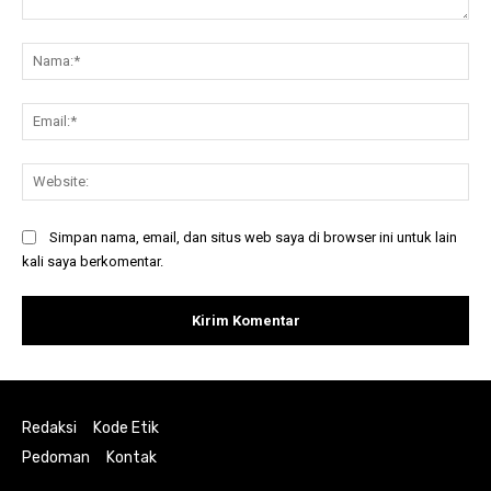
Komentar:
Na
Ema
Web
Simpan nama, email, dan situs web saya di browser ini untuk lain
kali saya berkomentar.
Redaksi
Kode Etik
Pedoman
Kontak