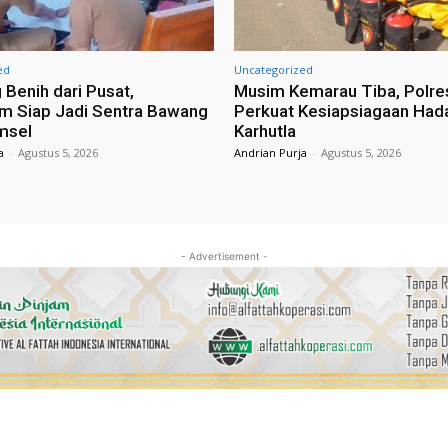
ed
Uncategorized
 Benih dari Pusat,
Musim Kemarau Tiba, Polre
m Siap Jadi Sentra Bawang
Perkuat Kesiapsiagaan Had
msel
Karhutla
a
-
Agustus 5, 2026
Andrian Purja
-
Agustus 5, 2026
- Advertisement -