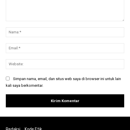
Komentar:
Na
Ema
Web
Simpan nama, email, dan situs web saya di browser ini untuk lain
kali saya berkomentar.
Redaksi
Kode Etik