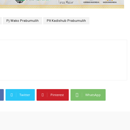
Pj Wako Prabumulih
Plt Kadishub Prabumulih
Twitter
Pinterest
WhatsApp