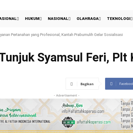
ASIONAL
HUKUM
NASIONAL
OLAHRAGA
TEKNOLOGI
UT RI ke-81, Rutan Prabumulih Berikan Layanan Cek Kesehatan Gratis
Tunjuk Syamsul Feri, Plt
Faceboo
Bagikan
- Advertisement -