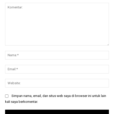
Komentar:
Na
Ema
Web
Simpan nama, email, dan situs web saya di browser ini untuk lain
kali saya berkomentar.