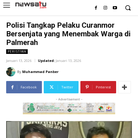
Polisi Tangkap Pelaku Curanmor
Bersenjata yang Menembak Warga di
Palmerah
PERISTIWA
Januari 13, 2026
Updated:
Januari 13, 2026
By
Muhammad Panber
Facebook
Twitter
Pinterest
- Advertisement -