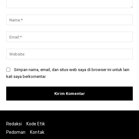
Komentar:
Na
Ema
Web
Simpan nama, email, dan situs web saya di browser ini untuk lain
kali saya berkomentar.
Redaksi
Kode Etik
Pedoman
Kontak