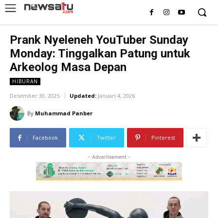
Prank Nyeleneh YouTuber Sunday
Monday: Tinggalkan Patung untuk
Arkeolog Masa Depan
HIBURAN
Desember 30, 2025
Updated:
Januari 4, 2026
By
Muhammad Panber
Facebook
Twitter
Pinterest
- Advertisement -