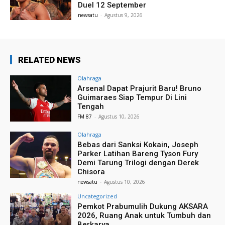
Duel 12 September
newsatu
-
Agustus 9, 2026
RELATED NEWS
Olahraga
Arsenal Dapat Prajurit Baru! Bruno
Guimaraes Siap Tempur Di Lini
Tengah
FM 87
-
Agustus 10, 2026
Olahraga
Bebas dari Sanksi Kokain, Joseph
Parker Latihan Bareng Tyson Fury
Demi Tarung Trilogi dengan Derek
Chisora
newsatu
-
Agustus 10, 2026
Uncategorized
Pemkot Prabumulih Dukung AKSARA
2026, Ruang Anak untuk Tumbuh dan
Berkarya