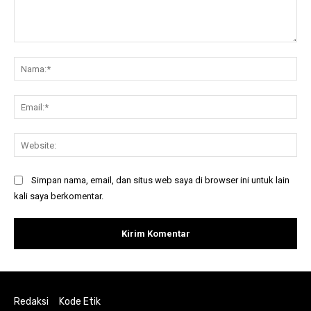
Komentar:
Na
Ema
Web
Simpan nama, email, dan situs web saya di browser ini untuk lain
kali saya berkomentar.
Redaksi
Kode Etik