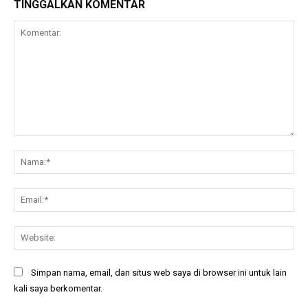
TINGGALKAN KOMENTAR
Komentar:
Na
Ema
Web
Simpan nama, email, dan situs web saya di browser ini untuk lain
kali saya berkomentar.