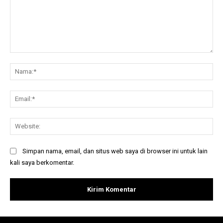
Komentar:
Na
Ema
Web
Simpan nama, email, dan situs web saya di browser ini untuk lain
kali saya berkomentar.