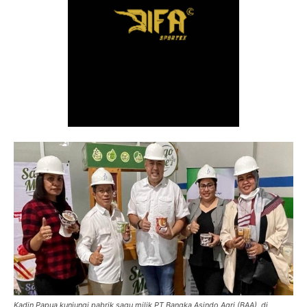
Kadin Papua kunjungi pabrik sagu milik PT Bangka Asindo Agri (BAA), di