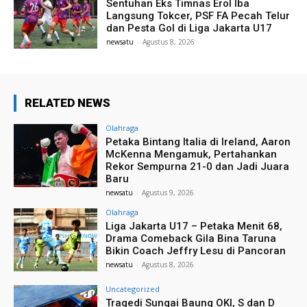
Sentuhan Eks Timnas Erol Iba
Langsung Tokcer, PSF FA Pecah Telur
dan Pesta Gol di Liga Jakarta U17
newsatu
-
Agustus 8, 2026
RELATED NEWS
Olahraga
Petaka Bintang Italia di Ireland, Aaron
McKenna Mengamuk, Pertahankan
Rekor Sempurna 21-0 dan Jadi Juara
Baru
newsatu
-
Agustus 9, 2026
Olahraga
Liga Jakarta U17 – Petaka Menit 68,
Drama Comeback Gila Bina Taruna
Bikin Coach Jeffry Lesu di Pancoran
newsatu
-
Agustus 8, 2026
Uncategorized
Tragedi Sungai Baung OKI, S dan D