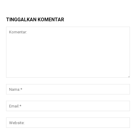
TINGGALKAN KOMENTAR
Komentar:
Na
Ema
Web