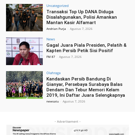
Uncategorized
Transaksi Top Up DANA Diduga
Disalahgunakan, Polisi Amankan
Mantan Kasir Alfamart
Andrian Purja
-
Agustus 7, 2026
News
Gagal Juara Piala Presiden, Pelatih &
Kapten Persib Petik Sisi Positif
FM 87
-
Agustus 7, 2026
Olahraga
Kandaskan Persib Bandung Di
Gianyar, Persebaya Surabaya Balas
Dendam Dan Tebur Memori Kelam
2019, Ini Daftar Juara Selengkapnya
newsatu
-
Agustus 7, 2026
- Advertisement -