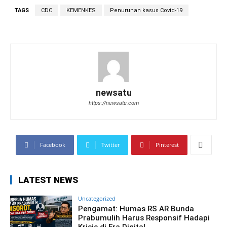
TAGS
CDC
KEMENKES
Penurunan kasus Covid-19
newsatu
https://newsatu.com
Facebook
Twitter
Pinterest
LATEST NEWS
Uncategorized
Pengamat: Humas RS AR Bunda
Prabumulih Harus Responsif Hadapi