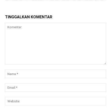
TINGGALKAN KOMENTAR
Komentar:
Na
Ema
Web