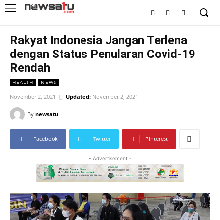
Rakyat Indonesia Jangan Terlena
dengan Status Penularan Covid-19
Rendah
HEALTH
NEWS
November 2, 2021
Updated:
November 2, 2021
By
newsatu
Facebook
Twitter
Pinterest
- Advertisement -