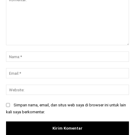
Komentar:
Na
Ema
Web
Simpan nama, email, dan situs web saya di browser ini untuk lain
kali saya berkomentar.