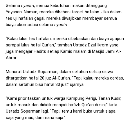
Selama
nyantri
, semua kebutuhan makan ditanggung
Yayasan. Namun, mereka dibebani target hafalan. Jika dalam
tes uji hafalan gagal, mereka diwajibkan membayar semua
biaya akomodasi selama
nyantri
.
“Kalau lulus tes hafalan, mereka dibebaskan dari biaya apapun
sampai lulus hafal Qur’an,” tambah Ustadz Dzul Ikrom yang
juga mengajar Hadits setiap Kamis malam di Masjid Jami Al-
Abror.
Menurut Ustadz Soparman, dalam setahun setiap siswa
ditargetkan hafal 20 juz Al-Qur’an. “Tapi, kalau mereka cerdas,
dalam setahun bisa hafal 30 juz,” ujarnya.
“Kami prioritaskan untuk warga Kampung Perigi, Tanah Kusir,
untuk masuk dan dididik menjadi hafizh Qur’an di sini,” kata
Ustadz Soparman lagi. “Tapi, tentu kami buka untuk siapa
saja yang mau, dari mana saja.”