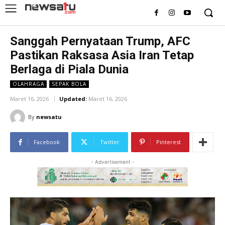
Sanggah Pernyataan Trump, AFC
Pastikan Raksasa Asia Iran Tetap
Berlaga di Piala Dunia
OLAHRAGA
SEPAK BOLA
Maret 16, 2026
Updated:
Maret 16, 2026
By
newsatu
Facebook
Twitter
Pinterest
- Advertisement -