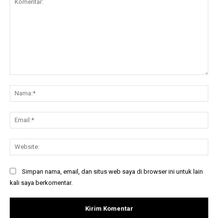
Komentar:
Na
Ema
Web
Simpan nama, email, dan situs web saya di browser ini untuk lain
kali saya berkomentar.