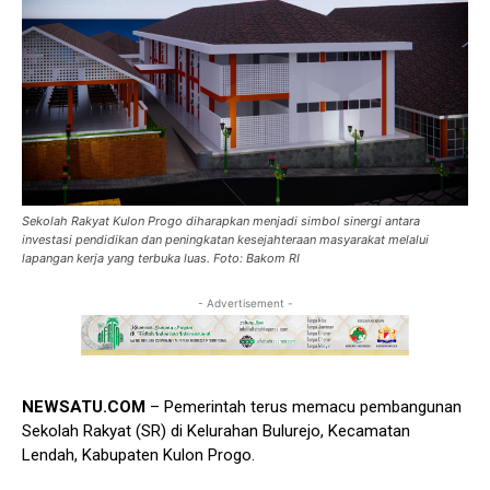
Sekolah Rakyat Kulon Progo diharapkan menjadi simbol sinergi antara
investasi pendidikan dan peningkatan kesejahteraan masyarakat melalui
lapangan kerja yang terbuka luas. Foto: Bakom RI
- Advertisement -
NEWSATU.COM
– Pemerintah terus memacu pembangunan
Sekolah Rakyat (SR) di Kelurahan Bulurejo, Kecamatan
Lendah, Kabupaten Kulon Progo.