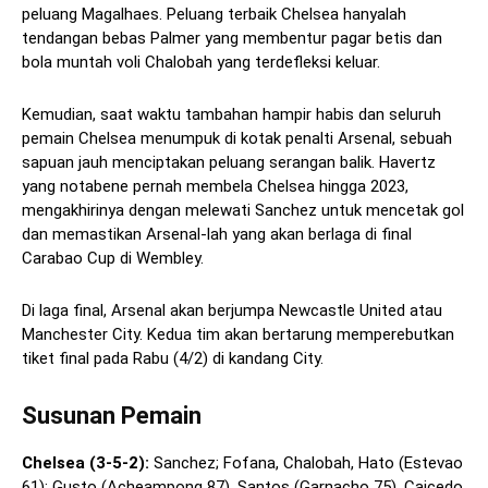
peluang Magalhaes. Peluang terbaik Chelsea hanyalah
tendangan bebas Palmer yang membentur pagar betis dan
bola muntah voli Chalobah yang terdefleksi keluar.
Kemudian, saat waktu tambahan hampir habis dan seluruh
pemain Chelsea menumpuk di kotak penalti Arsenal, sebuah
sapuan jauh menciptakan peluang serangan balik. Havertz
yang notabene pernah membela Chelsea hingga 2023,
mengakhirinya dengan melewati Sanchez untuk mencetak gol
dan memastikan Arsenal-lah yang akan berlaga di final
Carabao Cup di Wembley.
Di laga final, Arsenal akan berjumpa Newcastle United atau
Manchester City. Kedua tim akan bertarung memperebutkan
tiket final pada Rabu (4/2) di kandang City.
Susunan Pemain
Chelsea (3-5-2):
Sanchez; Fofana, Chalobah, Hato (Estevao
61); Gusto (Acheampong 87), Santos (Garnacho 75), Caicedo,