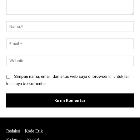
Komentar:
Na
Ema
Web
Simpan nama, email, dan situs web saya di browser ini untuk lain
kali saya berkomentar.
Redaksi
Kode Etik
Pedoman
Kontak