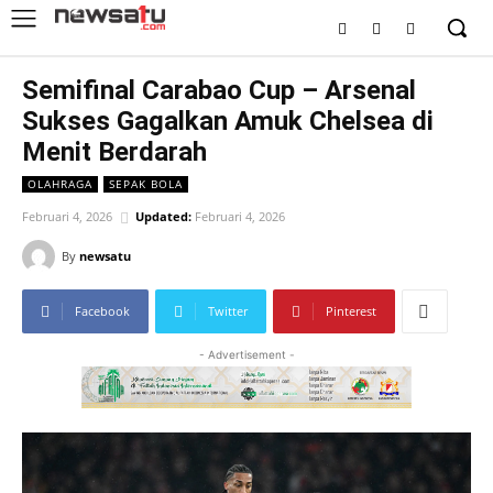
Semifinal Carabao Cup – Arsenal
Sukses Gagalkan Amuk Chelsea di
Menit Berdarah
OLAHRAGA
SEPAK BOLA
Februari 4, 2026
Updated:
Februari 4, 2026
By
newsatu
Facebook
Twitter
Pinterest
- Advertisement -