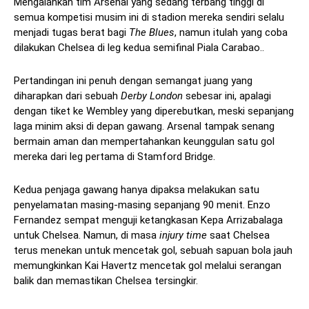
Mengalahkan tim Arsenal yang sedang terbang tinggi di
semua kompetisi musim ini di stadion mereka sendiri selalu
menjadi tugas berat bagi
The Blues
, namun itulah yang coba
dilakukan Chelsea di leg kedua semifinal Piala Carabao..
Pertandingan ini penuh dengan semangat juang yang
diharapkan dari sebuah
Derby London
sebesar ini, apalagi
dengan tiket ke Wembley yang diperebutkan, meski sepanjang
laga minim aksi di depan gawang. Arsenal tampak senang
bermain aman dan mempertahankan keunggulan satu gol
mereka dari leg pertama di Stamford Bridge.
Kedua penjaga gawang hanya dipaksa melakukan satu
penyelamatan masing-masing sepanjang 90 menit. Enzo
Fernandez sempat menguji ketangkasan Kepa Arrizabalaga
untuk Chelsea. Namun, di masa
injury time
saat Chelsea
terus menekan untuk mencetak gol, sebuah sapuan bola jauh
memungkinkan Kai Havertz mencetak gol melalui serangan
balik dan memastikan Chelsea tersingkir.