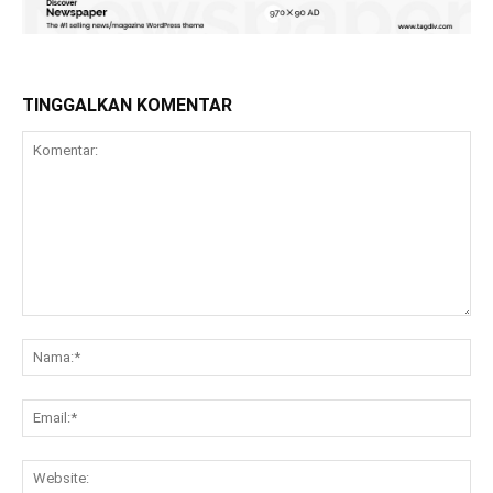
TINGGALKAN KOMENTAR
Komentar:
Na
Ema
Web