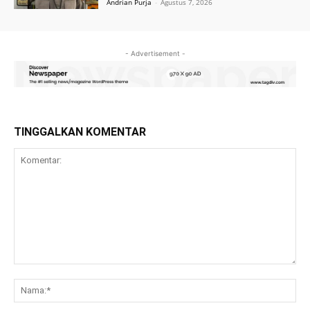
Andrian Purja
-
Agustus 7, 2026
- Advertisement -
TINGGALKAN KOMENTAR
Komentar:
Na