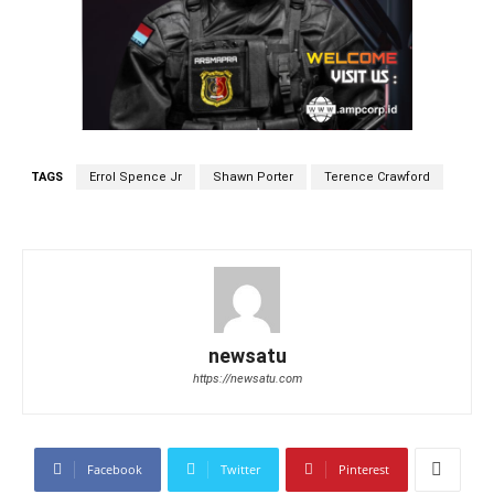
TAGS
Errol Spence Jr
Shawn Porter
Terence Crawford
newsatu
https://newsatu.com
Facebook
Twitter
Pinterest