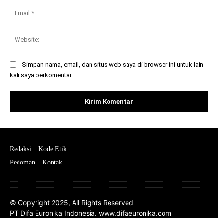
Ema
Web
Simpan nama, email, dan situs web saya di browser ini untuk lain
kali saya berkomentar.
Redaksi
Kode Etik
Pedoman
Kontak
© Copyright 2025, All Rights Reserved
PT Difa Euronika Indonesia. www.difaeuronika.com