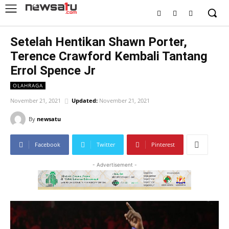
Setelah Hentikan Shawn Porter,
Terence Crawford Kembali Tantang
Errol Spence Jr
OLAHRAGA
November 21, 2021
Updated:
November 21, 2021
By
newsatu
Facebook
Twitter
Pinterest
- Advertisement -