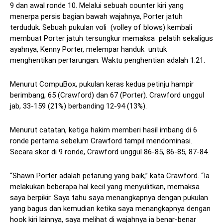
9 dan awal ronde 10. Melalui sebuah counter kiri yang
menerpa persis bagian bawah wajahnya, Porter jatuh
terduduk. Sebuah pukulan voli (volley of blows) kembali
membuat Porter jatuh tersungkur memaksa pelatih sekaligus
ayahnya, Kenny Porter, melempar handuk untuk
menghentikan pertarungan. Waktu penghentian adalah 1:21.
Menurut CompuBox, pukulan keras kedua petinju hampir
berimbang, 65 (Crawford) dan 67 (Porter). Crawford unggul
jab, 33-159 (21%) berbanding 12-94 (13%).
Menurut catatan, ketiga hakim memberi hasil imbang di 6
ronde pertama sebelum Crawford tampil mendominasi.
Secara skor di 9 ronde, Crawford unggul 86-85, 86-85, 87-84.
“Shawn Porter adalah petarung yang baik,” kata Crawford. “Ia
melakukan beberapa hal kecil yang menyulitkan, memaksa
saya berpikir. Saya tahu saya menangkapnya dengan pukulan
yang bagus dan kemudian ketika saya menangkapnya dengan
hook kiri lainnya, saya melihat di wajahnya ia benar-benar