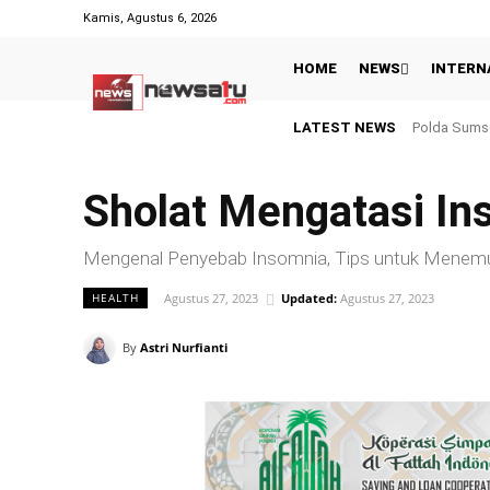
Kamis, Agustus 6, 2026
HOME
NEWS
INTERN
LATEST NEWS
Hasil Piala 
Sholat Mengatasi In
Mengenal Penyebab Insomnia, Tips untuk Menem
Agustus 27, 2023
Updated:
Agustus 27, 2023
HEALTH
By
Astri Nurfianti