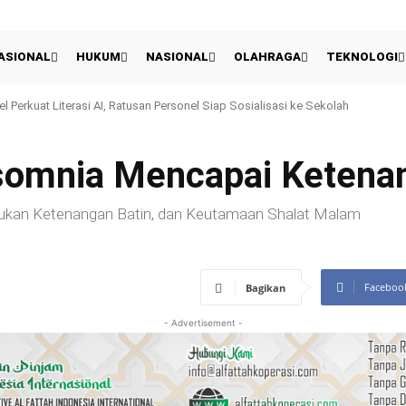
ASIONAL
HUKUM
NASIONAL
OLAHRAGA
TEKNOLOGI
Presiden 2026: Persija Kalahkan Arema 3-1 Dan Raih Peringkat Ketiga
somnia Mencapai Ketena
ukan Ketenangan Batin, dan Keutamaan Shalat Malam
Faceboo
Bagikan
- Advertisement -