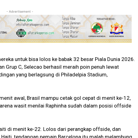
- Advertisement -
reka untuk bisa lolos ke babak 32 besar Piala Dunia 2026.
an Grup C, Selecao berhasil meraih poin penuh lewat
dingan yang berlagsung di Philadelpia Stadium,
enit awal, Brasil mampu cetak gol cepat di menit ke-12,
 karena wasit menilai Raphinha sudah dalam posisi offside
 di menit ke-22. Lolos dari perangkap offside, dan
 Haiti, tendangan pemain Barcelona itu malah melambung