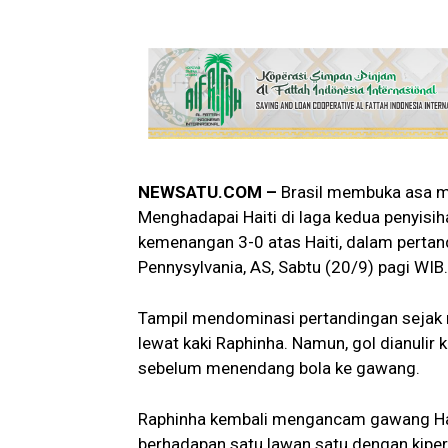
NEWSATU.COM –
Brasil membuka asa me
Menghadapai Haiti di laga kedua penyisih
kemenangan 3-0 atas Haiti, dalam pertan
Pennysylvania, AS, Sabtu (20/9) pagi WIB.
Tampil mendominasi pertandingan sejak m
lewat kaki Raphinha. Namun, gol dianulir
sebelum menendang bola ke gawang.
Raphinha kembali mengancam gawang Haiti
berhadapan satu lawan satu dengan kiper