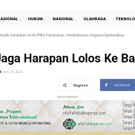
NASIONAL
HUKUM
NASIONAL
OLAHRAGA
TEKNOLO
, Polisi Ringkus 4 Pelaku Curas SPBU Pendopo
 Jaga Harapan Lolos Ke B
d:
Juni 20, 2026
Facebook
Bagikan
- Advertisement -