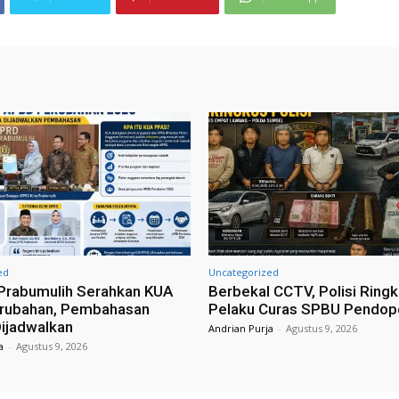
ed
Uncategorized
Prabumulih Serahkan KUA
Berbekal CCTV, Polisi Ringk
rubahan, Pembahasan
Pelaku Curas SPBU Pendop
ijadwalkan
Andrian Purja
-
Agustus 9, 2026
a
-
Agustus 9, 2026