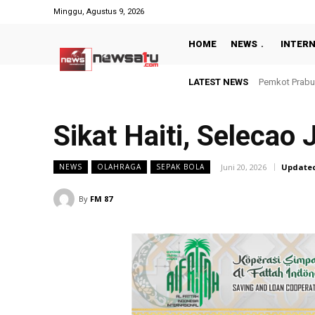
Minggu, Agustus 9, 2026
HOME
NEWS
INTER
LATEST NEWS
Berbekal CCTV
Sikat Haiti, Selecao
Juni 20, 2026
Update
NEWS
OLAHRAGA
SEPAK BOLA
By
FM 87