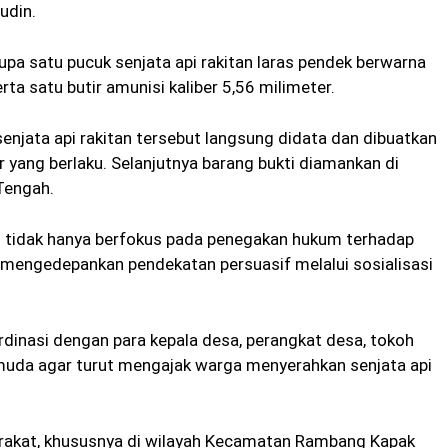
udin.
pa satu pucuk senjata api rakitan laras pendek berwarna
ta satu butir amunisi kaliber 5,56 milimeter.
senjata api rakitan tersebut langsung didata dan dibuatkan
r yang berlaku. Selanjutnya barang bukti diamankan di
Tengah.
 tidak hanya berfokus pada penegakan hukum terhadap
uga mengedepankan pendekatan persuasif melalui sosialisasi
rdinasi dengan para kepala desa, perangkat desa, tokoh
uda agar turut mengajak warga menyerahkan senjata api
akat, khususnya di wilayah Kecamatan Rambang Kapak