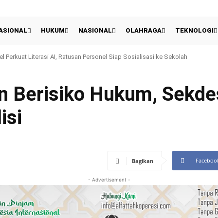
ASIONAL
HUKUM
NASIONAL
OLAHRAGA
TEKNOLOGI
Presiden 2026: Persija Kalahkan Arema 3-1 Dan Raih Peringkat Ketiga
n Berisiko Hukum, Sekd
isi
Faceboo
Bagikan
- Advertisement -