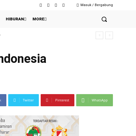
Masuk / Bergabung
HIBURAN
MORE
ndonesia
k
Twitter
Pinterest
WhatsApp