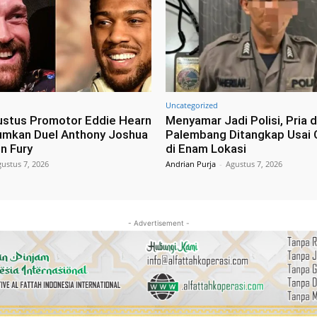
Uncategorized
ustus Promotor Eddie Hearn
Menyamar Jadi Polisi, Pria d
umkan Duel Anthony Joshua
Palembang Ditangkap Usai 
n Fury
di Enam Lokasi
ustus 7, 2026
Andrian Purja
-
Agustus 7, 2026
- Advertisement -