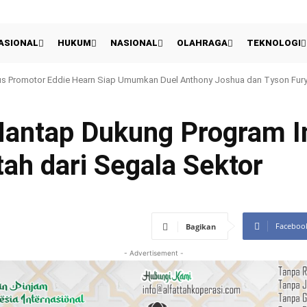
ASIONAL
HUKUM
NASIONAL
OLAHRAGA
TEKNOLOGI
di Polisi, Pria di Palembang Ditangkap Usai Curi Susu di Enam Lokasi
Mantap Dukung Program I
h dari Segala Sektor
Faceboo
Bagikan
- Advertisement -