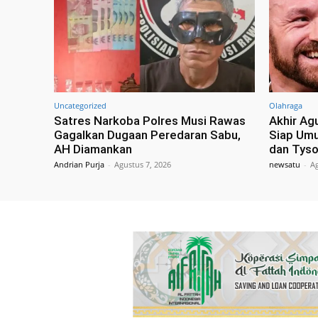
Uncategorized
Olahraga
Satres Narkoba Polres Musi Rawas
Akhir Ag
Gagalkan Dugaan Peredaran Sabu,
Siap Um
AH Diamankan
dan Tyso
Andrian Purja
-
Agustus 7, 2026
newsatu
-
Ag