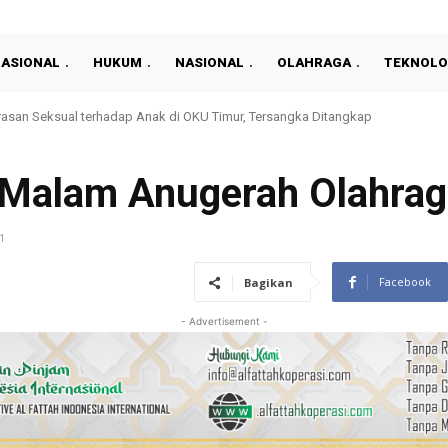
NASIONAL
HUKUM
NASIONAL
OLAHRAGA
TEKNOLO
rdekaan dengan Aksi Kemanusiaan, Pegawai Rutan Prabumulih Donor Darah
 Malam Anugerah Olahra
1
Facebook
Bagikan
- Advertisement -